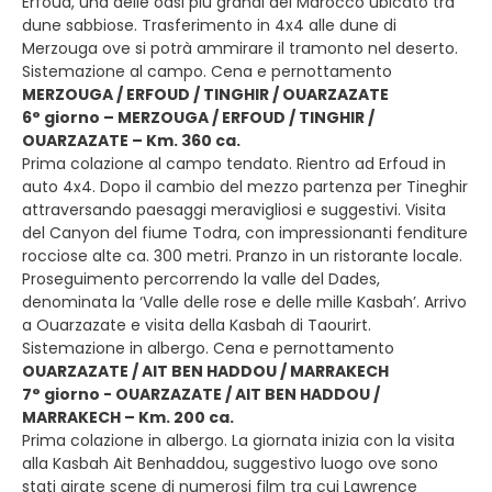
Erfoud, una delle oasi più grandi del Marocco ubicato tra
dune sabbiose. Trasferimento in 4x4 alle dune di
Merzouga ove si potrà ammirare il tramonto nel deserto.
Sistemazione al campo. Cena e pernottamento
MERZOUGA / ERFOUD / TINGHIR / OUARZAZATE
6° giorno – MERZOUGA / ERFOUD / TINGHIR /
OUARZAZATE – Km. 360 ca.
Prima colazione al campo tendato. Rientro ad Erfoud in
auto 4x4. Dopo il cambio del mezzo partenza per Tineghir
attraversando paesaggi meravigliosi e suggestivi. Visita
del Canyon del fiume Todra, con impressionanti fenditure
rocciose alte ca. 300 metri. Pranzo in un ristorante locale.
Proseguimento percorrendo la valle del Dades,
denominata la ‘Valle delle rose e delle mille Kasbah’. Arrivo
a Ouarzazate e visita della Kasbah di Taourirt.
Sistemazione in albergo. Cena e pernottamento
OUARZAZATE / AIT BEN HADDOU / MARRAKECH
7° giorno - OUARZAZATE / AIT BEN HADDOU /
MARRAKECH – Km. 200 ca.
Prima colazione in albergo. La giornata inizia con la visita
alla Kasbah Ait Benhaddou, suggestivo luogo ove sono
stati girate scene di numerosi film tra cui Lawrence