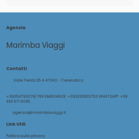
Agenzia
Marimba Viaggi
Contatti
Viale Trento 35 A 47042 - Cesenatico
+39054783076/ PER EMERGENZE: +393335823753 WHATSAPP: +39
333 571 6035
agenzia@marimbaviaggi.it
Link Utili
Politica sulla privacy